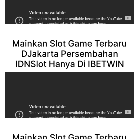
Mainkan Slot Game Terbaru
DJakarta Persembahan
IDNSlot Hanya Di IBETWIN
Mainkan Slot Game Terbaru