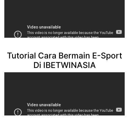
Tutorial Cara Bermain E-Sport
Di IBETWINASIA