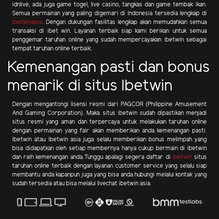
idnlive, ada juga game togel, live casino, tangkas dan game tembak ikan.
Semua permainan yang paling digemari di Indonesia tersedia lengkap di
Ibetwinasia
. Dengan dukungan fasilitas lengkap akan memudahkan semua
transaksi di ibet win. Layanan terbaik siap kami berikan untuk semua
penggemar taruhan online yang sudah mempercayakan ibetwin sebagai
tempat taruhan online terbaik.
Kemenangan pasti dan bonus
menarik di situs Ibetwin
Dengan mengantongi lisensi resmi dari PAGCOR (Philippine Amusement
And Gaming Corporation). Maka situs ibetwin sudah dipastikan menjadi
situs resmi yang aman dan terpercaya untuk melakukan taruhan online
dengan permainan yang fair akan memberikan anda kemenangan pasti.
Ibetwin atau Ibetwin asia juga selalu memberikan bonus melimpah yang
bisa didapatkan oleh setiap membernya hanya cukup bermain di ibetwin
dan raih kemenangan anda.Tunggu apalagi segera daftar di
ibetwin
situs
taruhan online terbaik dengan layanan customer service yang selalu siap
membantu anda kapanpun juga yang bisa anda hubungi melalui kontak yang
sudah tersedia atau bisa melalui livechat ibetwin asia.