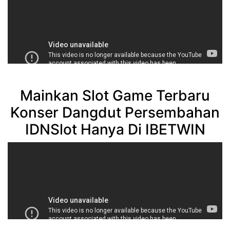
Mainkan Slot Game Terbaru
Konser Dangdut Persembahan
IDNSlot Hanya Di IBETWIN